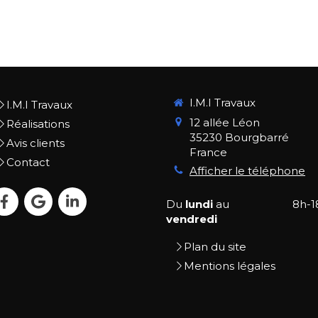
I.M.I Travaux
I.M.I Travaux
12 allée Léon
Réalisations
35230
Bourgbarré
Avis clients
France
Contact
Afficher le téléphone
Du
lundi
au
8h-1
vendredi
Plan du site
Mentions légales