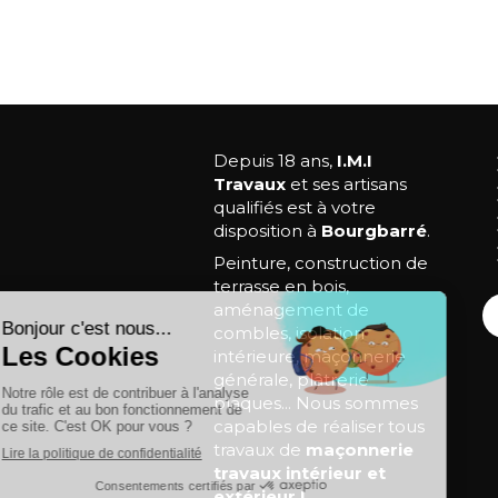
Depuis 18 ans,
I.M.I
Travaux
et ses artisans
qualifiés est à votre
disposition à
Bourgbarré
.
Peinture, construction de
terrasse en bois,
aménagement de
combles, isolation
intérieure, maçonnerie
générale, plâtrerie
plaques... Nous sommes
capables de réaliser tous
travaux de
maçonnerie
travaux intérieur et
extérieur !